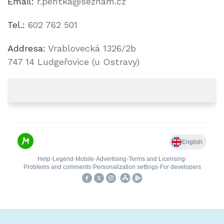
Email:
r.pentka@seznam.cz
Tel.:
602 762 501
Addresa:
Vrablovecká 1326/2b
747 14 Ludgeřovice (u Ostravy)