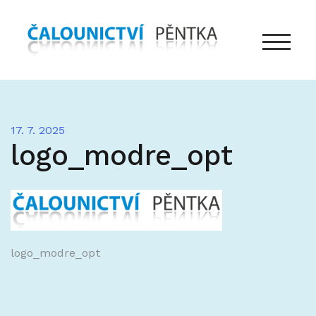
Skip
to
content
TOGGLE
17. 7. 2025
logo_modre_opt
Navigace
logo_modre_opt
pro
příspěvek